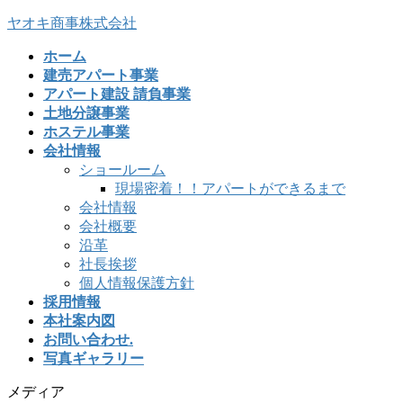
コ
ナ
ヤオキ商事株式会社
ン
ビ
ホーム
テ
ゲ
建売アパート事業
ン
ー
アパート建設 請負事業
ツ
シ
土地分譲事業
へ
ョ
ホステル事業
ス
ン
会社情報
キ
に
ショールーム
ッ
移
現場密着！！アパートができるまで
プ
動
会社情報
会社概要
沿革
社長挨拶
個人情報保護方針
採用情報
本社案内図
お問い合わせ.
写真ギャラリー
メディア