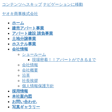
コンテンツへスキップ
ナビゲーションに移動
ヤオキ商事株式会社
ホーム
建売アパート事業
アパート建設 請負事業
土地分譲事業
ホステル事業
会社情報
ショールーム
現場密着！！アパートができるまで
会社情報
会社概要
沿革
社長挨拶
個人情報保護方針
採用情報
本社案内図
お問い合わせ.
写真ギャラリー