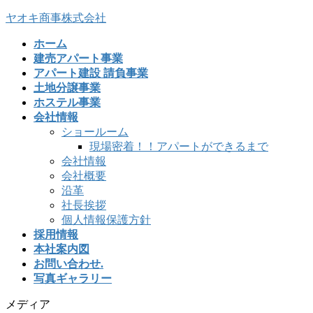
コ
ナ
ヤオキ商事株式会社
ン
ビ
ホーム
テ
ゲ
建売アパート事業
ン
ー
アパート建設 請負事業
ツ
シ
土地分譲事業
へ
ョ
ホステル事業
ス
ン
会社情報
キ
に
ショールーム
ッ
移
現場密着！！アパートができるまで
プ
動
会社情報
会社概要
沿革
社長挨拶
個人情報保護方針
採用情報
本社案内図
お問い合わせ.
写真ギャラリー
メディア