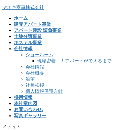
ヤオキ商事株式会社
ホーム
建売アパート事業
アパート建設 請負事業
土地分譲事業
ホステル事業
会社情報
ショールーム
現場密着！！アパートができるまで
会社情報
会社概要
沿革
社長挨拶
個人情報保護方針
採用情報
本社案内図
お問い合わせ.
写真ギャラリー
メディア