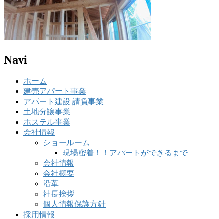
Navi
ホーム
建売アパート事業
アパート建設 請負事業
土地分譲事業
ホステル事業
会社情報
ショールーム
現場密着！！アパートができるまで
会社情報
会社概要
沿革
社長挨拶
個人情報保護方針
採用情報