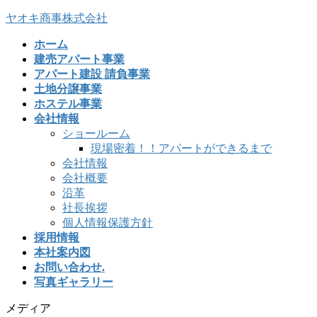
コ
ナ
ヤオキ商事株式会社
ン
ビ
ホーム
テ
ゲ
建売アパート事業
ン
ー
アパート建設 請負事業
ツ
シ
土地分譲事業
へ
ョ
ホステル事業
ス
ン
会社情報
キ
に
ショールーム
ッ
移
現場密着！！アパートができるまで
プ
動
会社情報
会社概要
沿革
社長挨拶
個人情報保護方針
採用情報
本社案内図
お問い合わせ.
写真ギャラリー
メディア