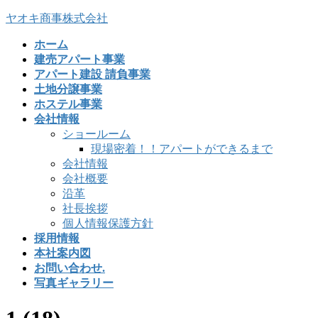
コ
ナ
ヤオキ商事株式会社
ン
ビ
ホーム
テ
ゲ
建売アパート事業
ン
ー
アパート建設 請負事業
ツ
シ
土地分譲事業
へ
ョ
ホステル事業
ス
ン
会社情報
キ
に
ショールーム
ッ
移
現場密着！！アパートができるまで
プ
動
会社情報
会社概要
沿革
社長挨拶
個人情報保護方針
採用情報
本社案内図
お問い合わせ.
写真ギャラリー