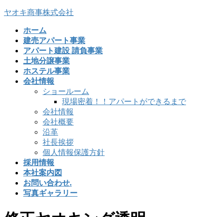
ヤオキ商事株式会社
ホーム
建売アパート事業
アパート建設 請負事業
土地分譲事業
ホステル事業
会社情報
ショールーム
現場密着！！アパートができるまで
会社情報
会社概要
沿革
社長挨拶
個人情報保護方針
採用情報
本社案内図
お問い合わせ.
写真ギャラリー