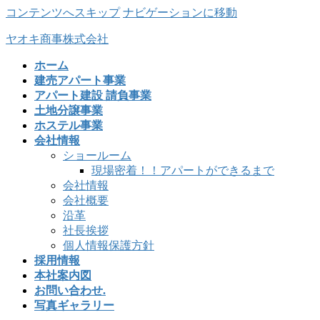
コンテンツへスキップ
ナビゲーションに移動
ヤオキ商事株式会社
ホーム
建売アパート事業
アパート建設 請負事業
土地分譲事業
ホステル事業
会社情報
ショールーム
現場密着！！アパートができるまで
会社情報
会社概要
沿革
社長挨拶
個人情報保護方針
採用情報
本社案内図
お問い合わせ.
写真ギャラリー