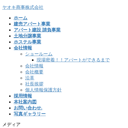
ヤオキ商事株式会社
ホーム
建売アパート事業
アパート建設 請負事業
土地分譲事業
ホステル事業
会社情報
ショールーム
現場密着！！アパートができるまで
会社情報
会社概要
沿革
社長挨拶
個人情報保護方針
採用情報
本社案内図
お問い合わせ.
写真ギャラリー
メディア