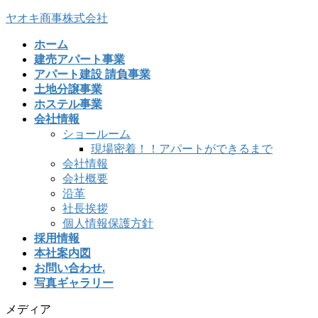
コ
ナ
ヤオキ商事株式会社
ン
ビ
ホーム
テ
ゲ
建売アパート事業
ン
ー
アパート建設 請負事業
ツ
シ
土地分譲事業
へ
ョ
ホステル事業
ス
ン
会社情報
キ
に
ショールーム
ッ
移
現場密着！！アパートができるまで
プ
動
会社情報
会社概要
沿革
社長挨拶
個人情報保護方針
採用情報
本社案内図
お問い合わせ.
写真ギャラリー
メディア