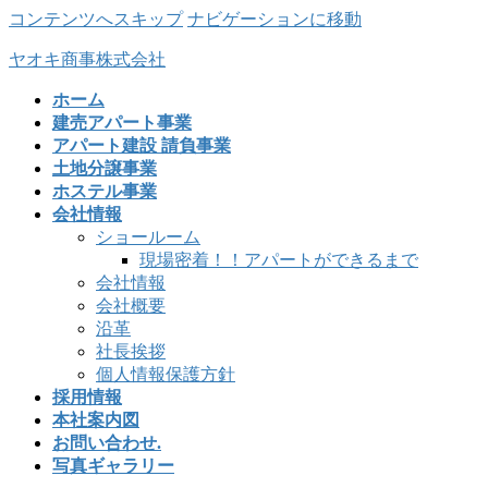
コンテンツへスキップ
ナビゲーションに移動
ヤオキ商事株式会社
ホーム
建売アパート事業
アパート建設 請負事業
土地分譲事業
ホステル事業
会社情報
ショールーム
現場密着！！アパートができるまで
会社情報
会社概要
沿革
社長挨拶
個人情報保護方針
採用情報
本社案内図
お問い合わせ.
写真ギャラリー