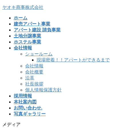
ヤオキ商事株式会社
ホーム
建売アパート事業
アパート建設 請負事業
土地分譲事業
ホステル事業
会社情報
ショールーム
現場密着！！アパートができるまで
会社情報
会社概要
沿革
社長挨拶
個人情報保護方針
採用情報
本社案内図
お問い合わせ.
写真ギャラリー
メディア