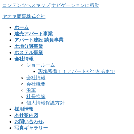
コンテンツへスキップ
ナビゲーションに移動
ヤオキ商事株式会社
ホーム
建売アパート事業
アパート建設 請負事業
土地分譲事業
ホステル事業
会社情報
ショールーム
現場密着！！アパートができるまで
会社情報
会社概要
沿革
社長挨拶
個人情報保護方針
採用情報
本社案内図
お問い合わせ.
写真ギャラリー