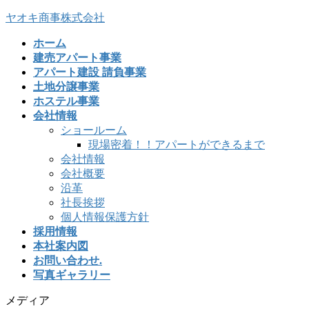
コ
ナ
ヤオキ商事株式会社
ン
ビ
ホーム
テ
ゲ
建売アパート事業
ン
ー
アパート建設 請負事業
ツ
シ
土地分譲事業
へ
ョ
ホステル事業
ス
ン
会社情報
キ
に
ショールーム
ッ
移
現場密着！！アパートができるまで
プ
動
会社情報
会社概要
沿革
社長挨拶
個人情報保護方針
採用情報
本社案内図
お問い合わせ.
写真ギャラリー
メディア