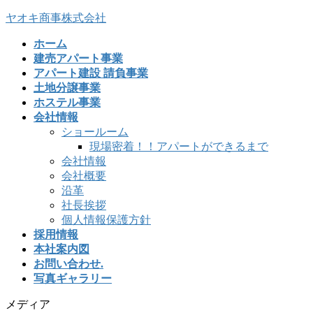
ヤオキ商事株式会社
ホーム
建売アパート事業
アパート建設 請負事業
土地分譲事業
ホステル事業
会社情報
ショールーム
現場密着！！アパートができるまで
会社情報
会社概要
沿革
社長挨拶
個人情報保護方針
採用情報
本社案内図
お問い合わせ.
写真ギャラリー
メディア