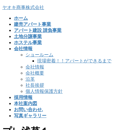
コ
ナ
ヤオキ商事株式会社
ン
ビ
ホーム
テ
ゲ
建売アパート事業
ン
ー
アパート建設 請負事業
ツ
シ
土地分譲事業
へ
ョ
ホステル事業
ス
ン
会社情報
キ
に
ショールーム
ッ
移
現場密着！！アパートができるまで
プ
動
会社情報
会社概要
沿革
社長挨拶
個人情報保護方針
採用情報
本社案内図
お問い合わせ.
写真ギャラリー