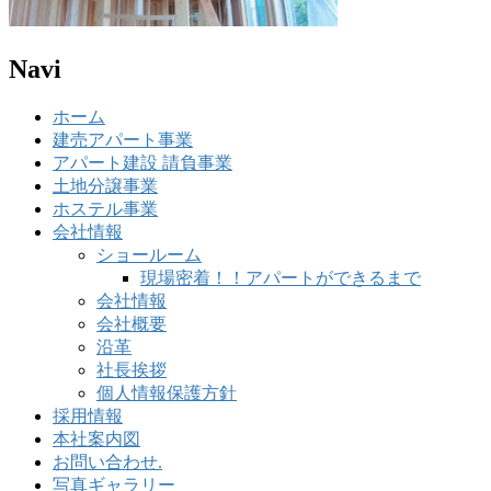
Navi
ホーム
建売アパート事業
アパート建設 請負事業
土地分譲事業
ホステル事業
会社情報
ショールーム
現場密着！！アパートができるまで
会社情報
会社概要
沿革
社長挨拶
個人情報保護方針
採用情報
本社案内図
お問い合わせ.
写真ギャラリー