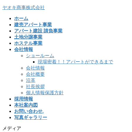
ヤオキ商事株式会社
ホーム
建売アパート事業
アパート建設 請負事業
土地分譲事業
ホステル事業
会社情報
ショールーム
現場密着！！アパートができるまで
会社情報
会社概要
沿革
社長挨拶
個人情報保護方針
採用情報
本社案内図
お問い合わせ.
写真ギャラリー
メディア