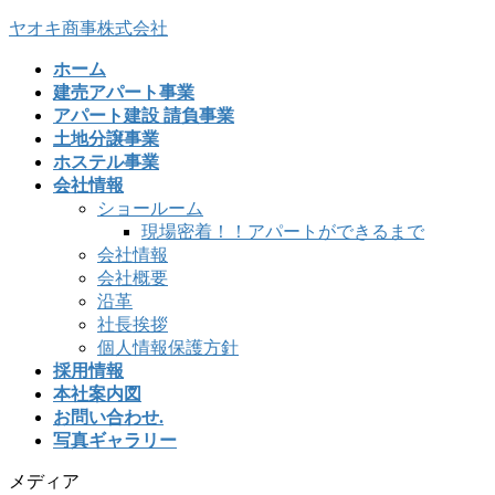
ヤオキ商事株式会社
ホーム
建売アパート事業
アパート建設 請負事業
土地分譲事業
ホステル事業
会社情報
ショールーム
現場密着！！アパートができるまで
会社情報
会社概要
沿革
社長挨拶
個人情報保護方針
採用情報
本社案内図
お問い合わせ.
写真ギャラリー
メディア