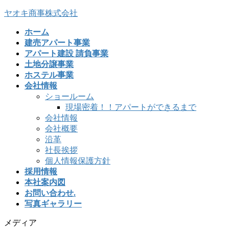
ヤオキ商事株式会社
ホーム
建売アパート事業
アパート建設 請負事業
土地分譲事業
ホステル事業
会社情報
ショールーム
現場密着！！アパートができるまで
会社情報
会社概要
沿革
社長挨拶
個人情報保護方針
採用情報
本社案内図
お問い合わせ.
写真ギャラリー
メディア